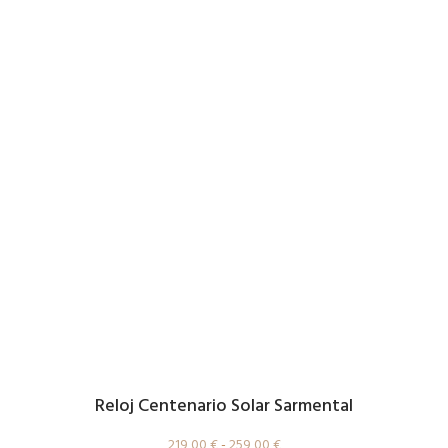
Reloj Centenario Solar Sarmental
219,00
€
-
259,00
€