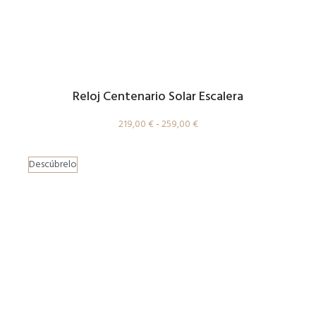
Reloj Centenario Solar Escalera
219,00
€
-
259,00
€
Descúbrelo