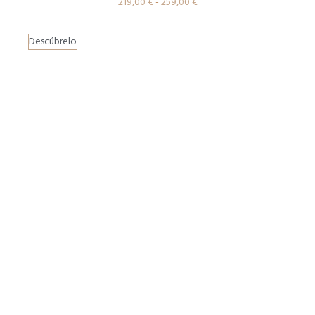
219,00
€
-
259,00
€
Descúbrelo