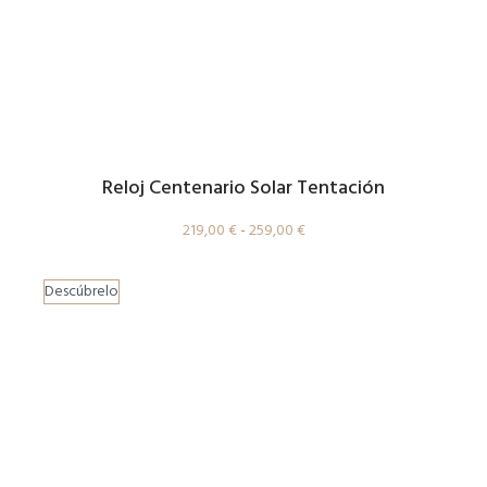
Reloj Centenario Solar Tentación
219,00
€
-
259,00
€
Descúbrelo