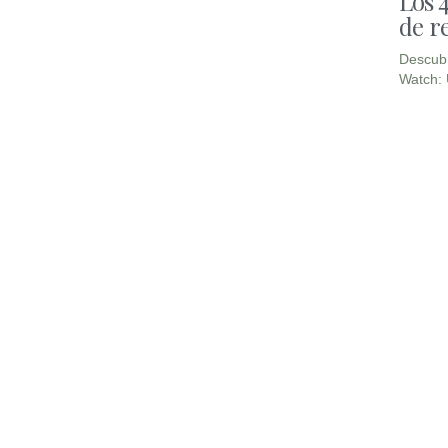
Los 
de re
Descubr
Watch: