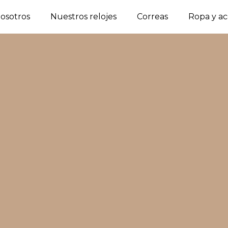
osotros
Nuestros relojes
Correas
Ropa y ac