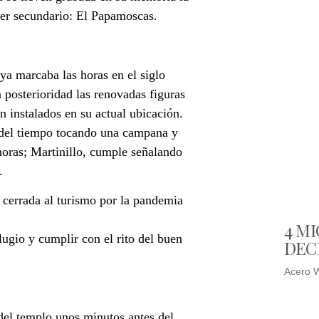
cer secundario: El Papamoscas.
ya marcaba las horas en el siglo
 posterioridad las renovadas figuras
 instalados en su actual ubicación.
 del tiempo tocando una campana y
oras; Martinillo, cumple señalando
.
 cerrada al turismo por la pandemia
4 M
lugio y cumplir con el rito del buen
DEC
Acero W
 del templo unos minutos antes del